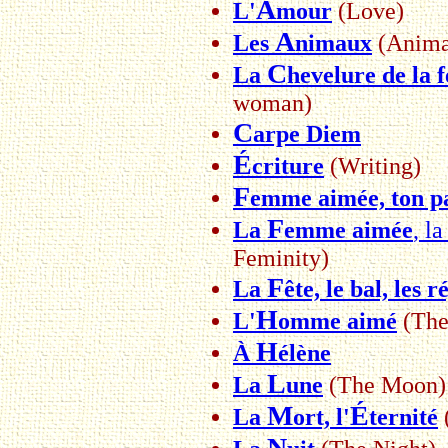
A
L'
mour
(Love)
A
Les
nimaux
(Anima
C
La
hevelure de la
woman)
C
arpe Diem
É
criture
(Writing)
F
emme aimée, ton 
F
La
emme aimée
, l
Feminity)
F
La
ête, le bal, les 
H
L'
omme aimé
(The
H
À
élène
L
La
une
(The Moon)
M
É
La
ort, l'
ternité
N