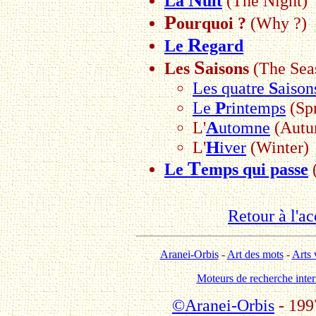
La
uit
(The Night)
P
ourquoi ?
(Why ?)
R
Le
egard
S
Les
aisons
(The Sea
Les quatre
S
aison
P
Le
rintemps
(Spr
A
L'
utomne
(Autu
H
L'
iver
(Winter)
T
Le
emps qui passe
Retour à l'a
Aranei-Orbis
-
Art des mots
-
Arts 
Moteurs de recherche inte
©Aranei-Orbis
-
199